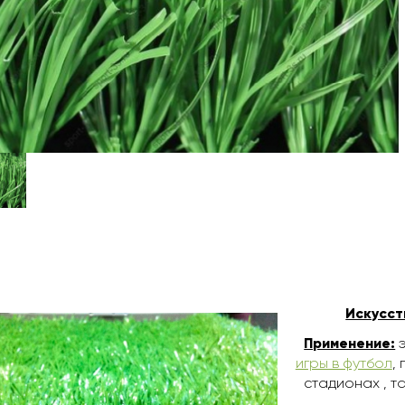
Искусст
Применение:
э
игры в футбол
,
стадионах , т