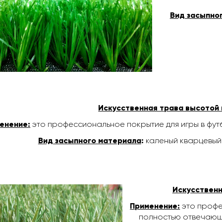
Вид засыпно
Искусственная трава высотой 
енение:
это профессиональное покрытие для игры в фу
Вид засыпного материала
:
каленый кварцевый 
Искусственн
Применение:
это профе
полностью отвечаю