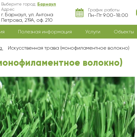
Выберите город:
Барнаул
Адрес
График работы
г. Барнаул, ул. Антона
Пн-Пт 9:00-18:00
Петрова, 219А, оф. 210
ия
Полезная информация
Услуги
Объекты
а
Искусственная трава (монофиламентное волокно)
(монофиламентное волокно)