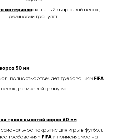
го материала
:
каленый кварцевый песок,
резиновый гранулят.
ворса 50 мм
тбол, полностьюотвечает требованиям
FIFA
песок, резиновый гранулят.
ая трава высотой ворса 60 мм
ссиональное покрытие для игры в футбол,
щее требованиям
FIFA
и применяемое на