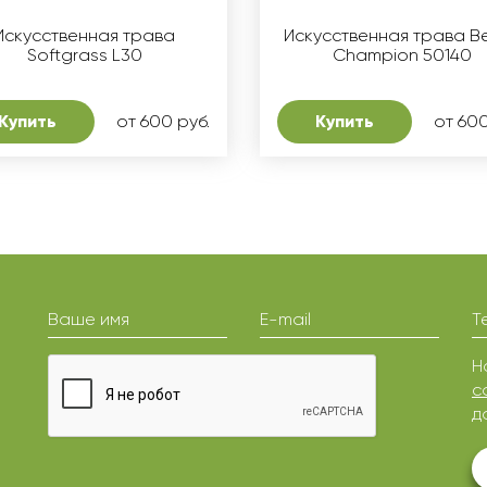
Искусственная трава
Искусственная трава Bel
Softgrass L30
Champion 50140
Купить
от 600 руб.
Купить
от 600
Ваше имя
E-mail
Т
Н
с
д