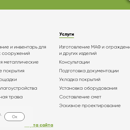
Услуги
ие и инвентарь для
Изготовление МАФ и огражден
х сооружений
и других изделий
я металлические
Консультации
е покрытия
Подготовка документации
лощадки
Укладка покрытий
благоустройства
Установка оборудования
ная трава
Составление смет
Эскизное проектирование
,
Ок
Карта сайта