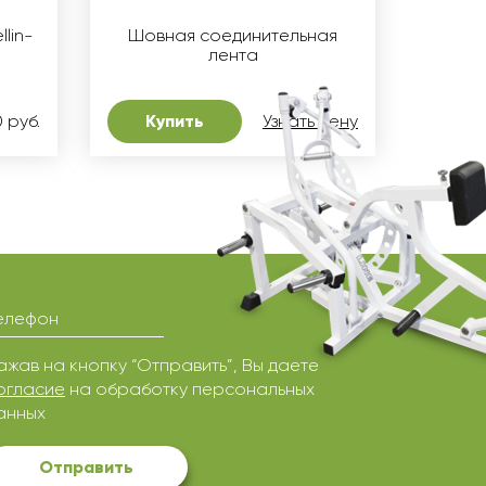
lin-
Шовная соединительная
лента
 руб.
Купить
Узнать цену
елефон
ажав на кнопку “Отправить”, Вы даете
огласие
на обработку персональных
анных
Отправить