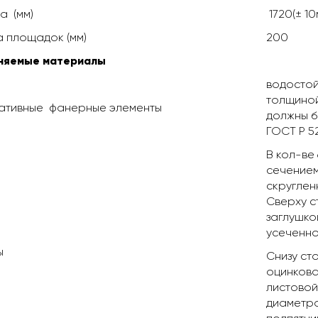
а (мм)
1720(± 10
 площадок (мм)
200
няемые материалы
водостой
толщиной
ативные фанерные элементы
должны б
ГОСТ Р 52
В кол-ве
сечением
скруглен
Сверху с
заглушко
усеченно
ы
Снизу ст
оцинкова
листовой
диаметро