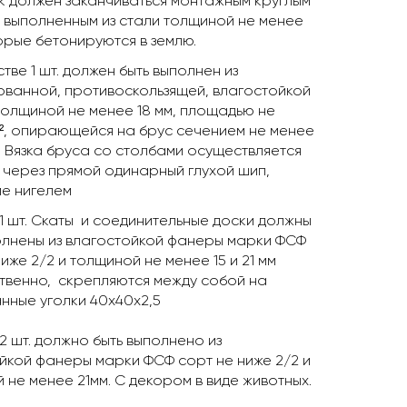
к должен заканчиваться монтажным круглым
 выполненным из стали толщиной не менее
торые бетонируются в землю.
тве 1 шт. должен быть выполнен из
ванной, противоскользящей, влагостойкой
олщиной не менее 18 мм, площадью не
², опирающейся на брус сечением не менее
. Вязка бруса со столбами осуществляется
 через прямой одинарный глухой шип,
е нигелем
 1 шт. Скаты и соединительные доски должны
олнены из влагостойкой фанеры марки ФСФ
иже 2/2 и толщиной не менее 15 и 21 мм
твенно, скрепляются между собой на
нные уголки 40х40х2,5
2 шт. должно быть выполнено из
йкой фанеры марки ФСФ сорт не ниже 2/2 и
 не менее 21мм. С декором в виде животных.