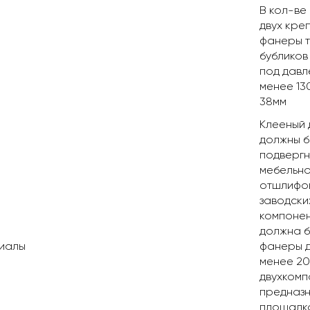
В кол-ве
двух кре
фанеры т
бубликов
под давл
менее 13
38мм
Клееный 
должны б
подвергн
мебельно
отшлифов
заводски
компонен
должна б
иалы
фанеры д
менее 20
двухкомп
предназн
площадка