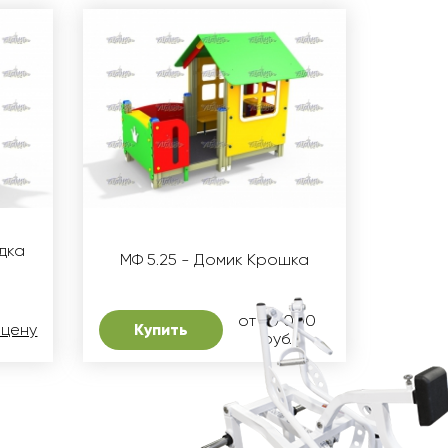
дка
МФ 5.25 - Домик Крошка
от 70 000
 цену
Купить
руб.