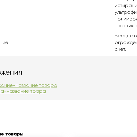
истирани
ультрафи
полимерн
пластико
Беседка 
ние
огражден
счет.
ожения
ание-название товара
а-название тоара
ие товары