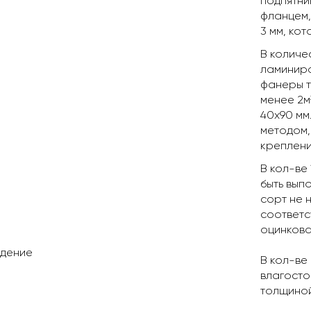
подпятни
фланцем,
3 мм, ко
В количес
ламиниро
фанеры т
менее 2м
40х90 мм
методом,
креплени
В кол-ве
быть вып
а
сорт не н
соответс
оцинкова
дение
В кол-ве 
влагосто
толщиной