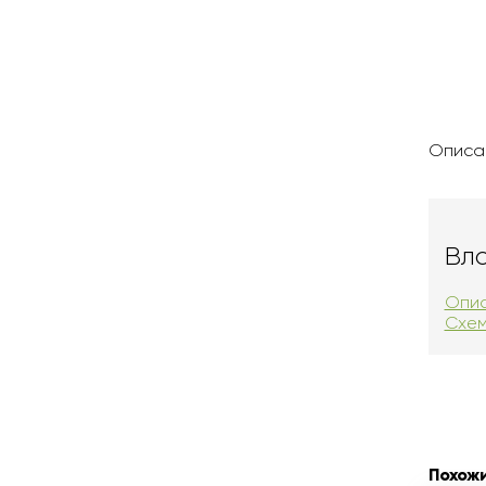
Описа
Вл
Опис
Схем
Похож