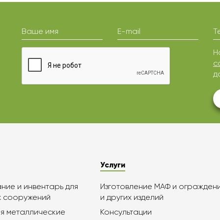
Ваше имя
E-mail
Т
Н
с
д
Услуги
ие и инвентарь для
Изготовление МАФ и огражден
х сооружений
и других изделий
я металлические
Консультации