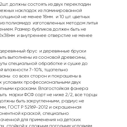
 2шт. должны состоять из двух перекладин
пежных накладок из ламинированной
олщиной не менее 18мм. и 10 шт. цветных
 из полиамида изготовленных методом литья
ением. Размер бубликов должен быть не
0х38мм и внутреннее отверстие не менее
деревянный брус и деревянные бруски
ыть выполнены из сосновой древесины,
уты специальной обработке и сушке до
й влажности 7-10%, тщательно
аны со всех сторон и покрашены в
х условиях профессиональными двух
тными красками. Влагостойкая фанера
ыть марки ФСФ сорт не ниже 2/2, все торцы
олжны быть закругленными, радиус не
мм, ГОСТ Р 52169-2012 и окрашенная
онентной краской, специально
аченной для применения на детских
х, стойкой к сложным погодным условиям,